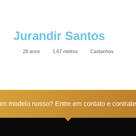
Jurandir Santos
28 anos
1.67 metros
Castanhos
1
2
3
4
5
um modelo nosso? Entre em contato e contrat