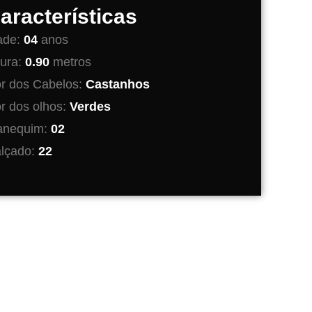
aracterísticas
ade:
04
anos
tura:
0.90
metros
r dos Cabelos:
Castanhos
r dos olhos:
Verdes
nequim:
02
lçado:
22