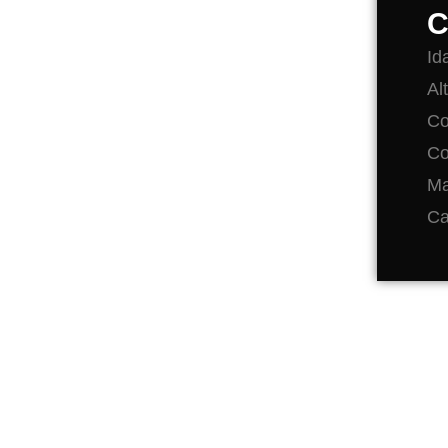
C
Id
Al
Co
Co
Ma
Ca