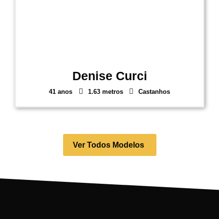
Denise Curci
41 anos
1.63 metros
Castanhos
1
2
3
4
5
Ver Todos Modelos