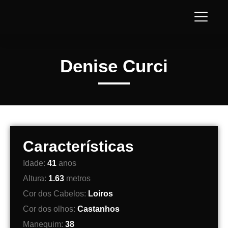
Denise Curci
Características
Idade:
41
anos
Altura:
1.63
metros
Cor dos Cabelos:
Loiros
Cor dos olhos:
Castanhos
Manequim:
38