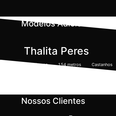
Modelos Adicionados 
Thalita Peres
24 anos
1.54 metros
Castanhos
1
2
3
4
5
Nossos Clientes