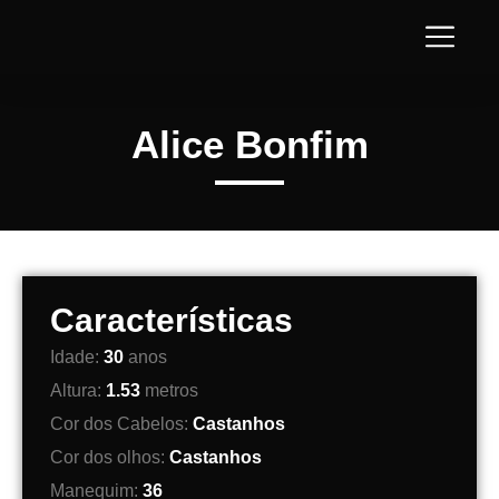
Alice Bonfim
Características
Idade:
30
anos
Altura:
1.53
metros
Cor dos Cabelos:
Castanhos
Cor dos olhos:
Castanhos
Manequim:
36