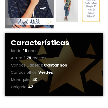
Características
Idade:
18
anos
Altura:
1.75
metros
Cor dos Cabelos:
Castanhos
Cor dos olhos:
Verdes
Manequim:
40
Calçado:
42