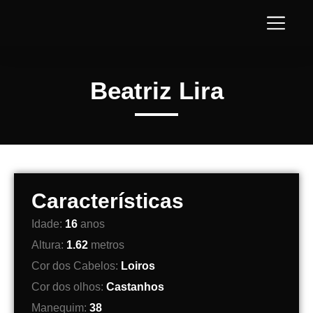
Beatriz Lira
Características
Idade:
16
anos
Altura:
1.62
metros
Cor dos Cabelos:
Loiros
Cor dos olhos:
Castanhos
Manequim:
38