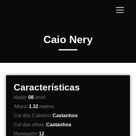
Caio Nery
Características
Idade:
08
anos
Altura:
1.32
metros
Cor dos Cabelos:
Castanhos
Cor dos olhos:
Castanhos
Manequim:
12