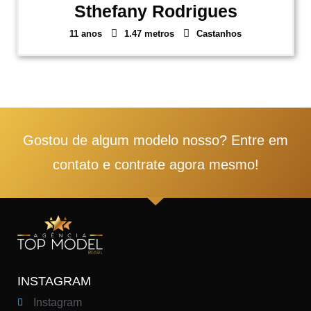
Sthefany Rodrigues
11 anos
1.47 metros
Castanhos
1
2
3
4
5
Gostou de algum modelo nosso? Entre em
contato e contrate agora mesmo!
INSTAGRAM
Instagram