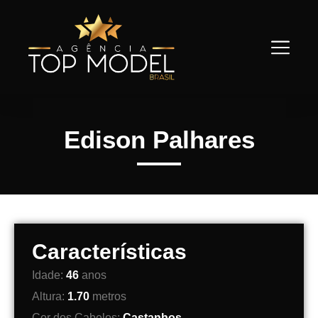
Edison Palhares
Características
Idade:
46
anos
Altura:
1.70
metros
Cor dos Cabelos:
Castanhos