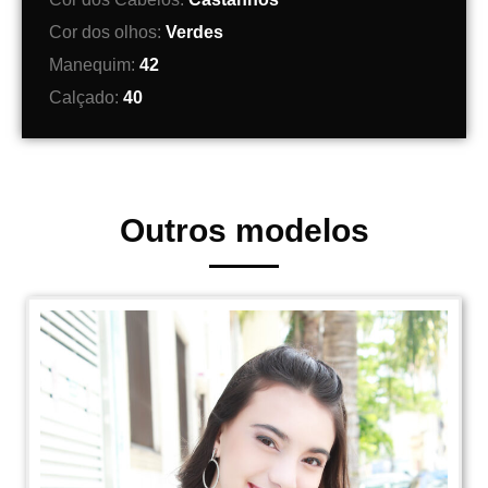
Cor dos olhos:
Verdes
Manequim:
42
Calçado:
40
Outros modelos