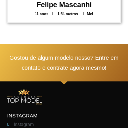
Felipe Mascanhi
11 anos
1.54 metros
Mel
1
2
3
4
5
Gostou de algum modelo nosso? Entre em
contato e contrate agora mesmo!
INSTAGRAM
Instagram