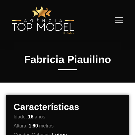
Fabricia Piauilino
Características
Idade:
16
anos
Altura:
1.60
metros
Cor dos Cabelos:
Loiros