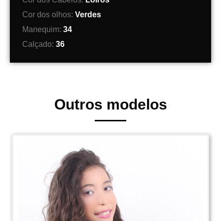
Cor dos olhos:
Verdes
Manequim:
34
Calçado:
36
Outros modelos