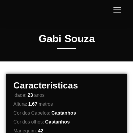
Gabi Souza
Características
Idade:
23
anos
Altura:
1.67
metros
Cor dos Cabelos:
Castanhos
Cor dos olhos:
Castanhos
Manequim:
42