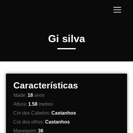
Gi silva
Características
Idade:
18
anos
Altura:
1.58
metros
Cor dos Cabelos:
Castanhos
Cor dos olhos:
Castanhos
Manequim:
36