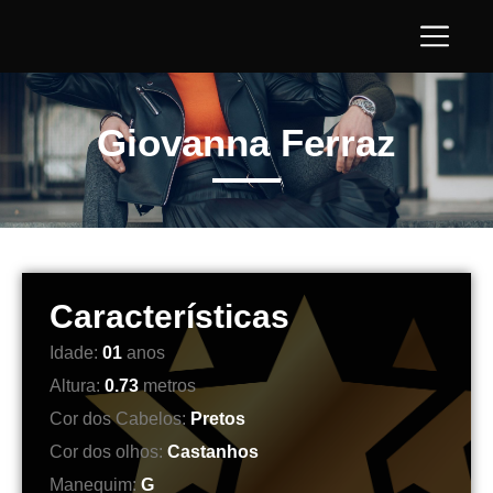
Giovanna Ferraz
Características
Idade:
01
anos
Altura:
0.73
metros
Cor dos Cabelos:
Pretos
Cor dos olhos:
Castanhos
Manequim:
G