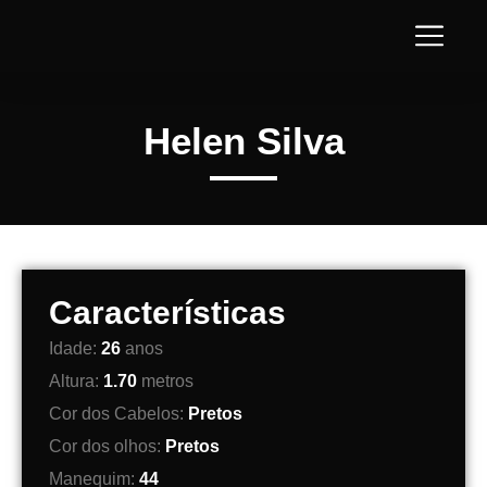
Helen Silva
Características
Idade:
26
anos
Altura:
1.70
metros
Cor dos Cabelos:
Pretos
Cor dos olhos:
Pretos
Manequim:
44