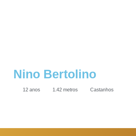
Nino Bertolino
12 anos
1.42 metros
Castanhos
1
2
3
4
5