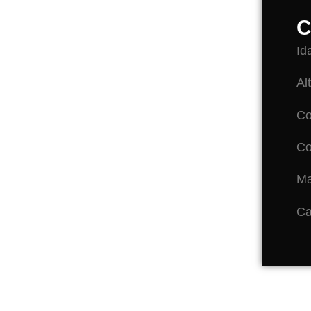
C
Id
Al
Co
Co
Ma
Ca