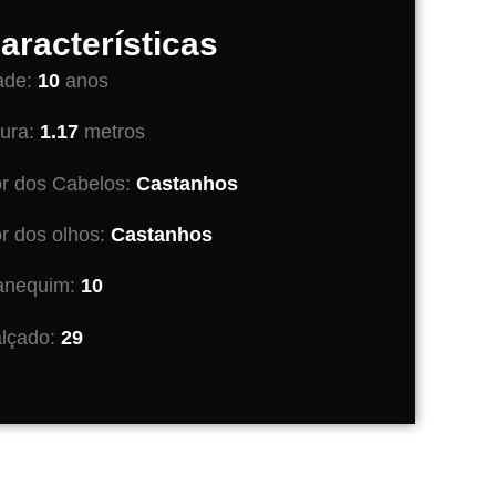
aracterísticas
ade:
10
anos
tura:
1.17
metros
r dos Cabelos:
Castanhos
r dos olhos:
Castanhos
nequim:
10
lçado:
29