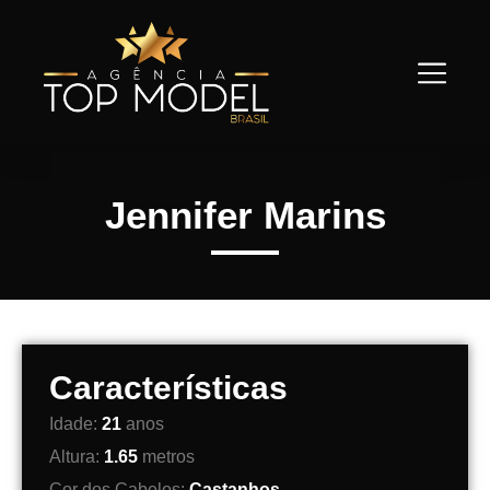
Jennifer Marins
Características
Idade:
21
anos
Altura:
1.65
metros
Cor dos Cabelos:
Castanhos