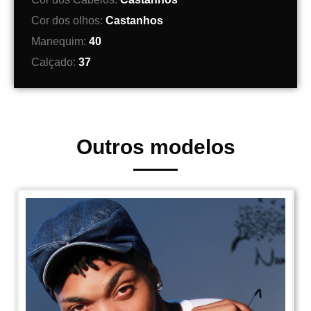
Cor dos olhos:
Castanhos
Manequim:
40
Calçado:
37
Outros modelos