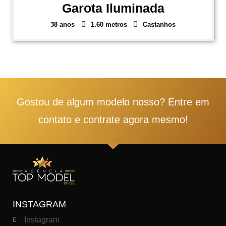
Garota Iluminada
38 anos
1.60 metros
Castanhos
1
2
3
4
5
Gostou de algum modelo nosso? Entre em
contato e contrate agora mesmo!
INSTAGRAM
Instagram