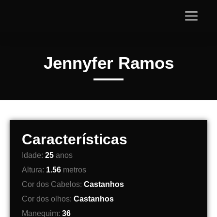
Jennyfer Ramos
Características
Idade:
25
anos
Altura:
1.56
metros
Cor dos Cabelos:
Castanhos
Cor dos olhos:
Castanhos
Manequim:
36