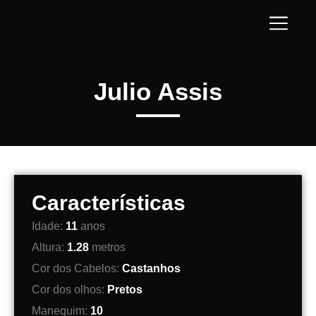
Julio Assis
Características
Idade:
11
anos
Altura:
1.28
metros
Cor dos Cabelos:
Castanhos
Cor dos olhos:
Pretos
Manequim:
10