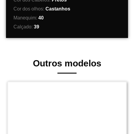
Cor dos olhos:
Castanhos
Manequim:
40
Calçado:
39
Outros modelos