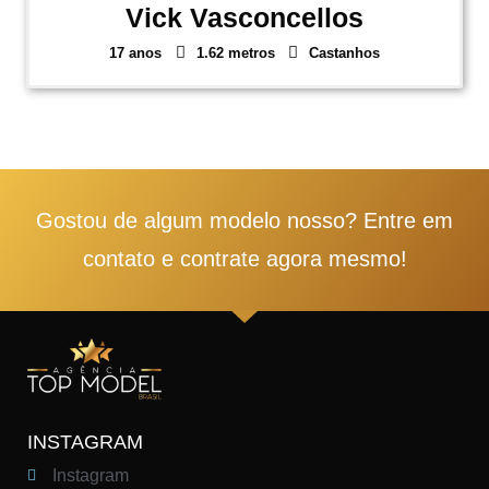
Vick Vasconcellos
17 anos
1.62 metros
Castanhos
1
2
3
4
5
Gostou de algum modelo nosso? Entre em
contato e contrate agora mesmo!
INSTAGRAM
Instagram