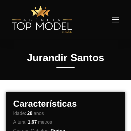
Jurandir Santos
Características
Idade:
28
anos
Altura:
1.67
metros
Cor dos Cabelos:
Pretos