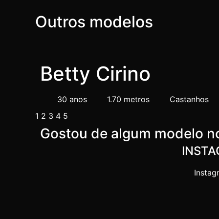
Outros modelos
Betty Cirino
30 anos
1.70 metros
Castanhos
1
2
3
4
5
Gostou de algum modelo no
INST
Instag