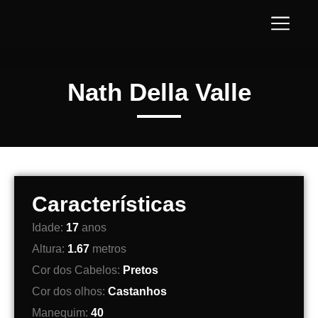
Nath Della Valle
Características
Idade:
17
anos
Altura:
1.67
metros
Cor dos Cabelos:
Pretos
Cor dos olhos:
Castanhos
Manequim:
40