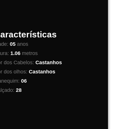
aracterísticas
ade:
05
anos
tura:
1.06
metros
r dos Cabelos:
Castanhos
r dos olhos:
Castanhos
nequim:
06
lçado:
28