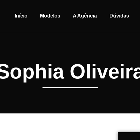
Início
Modelos
A Agência
Dúvidas
Sophia Oliveir