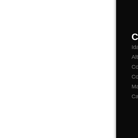
C
Id
Al
Co
Co
Ma
Ca