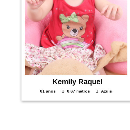
Kemily Raquel
01 anos
0.67 metros
Azuis