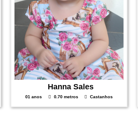
Hanna Sales
01 anos
0.70 metros
Castanhos
1
2
3
4
5