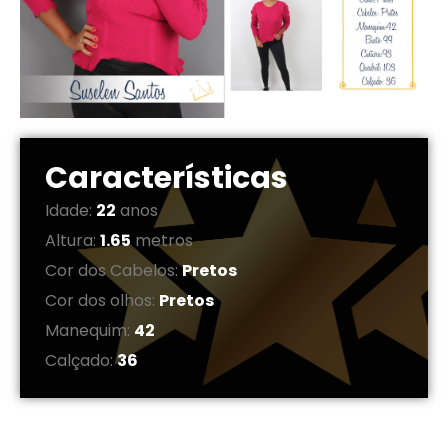
Características
Idade:
22
anos
Altura:
1.65
metros
Cor dos Cabelos:
Pretos
Cor dos olhos:
Pretos
Manequim:
42
Calçado:
36