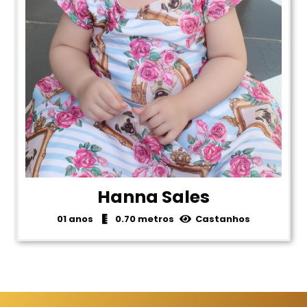
Hanna Sales
01 anos
0.70 metros
Castanhos
1
2
3
4
5