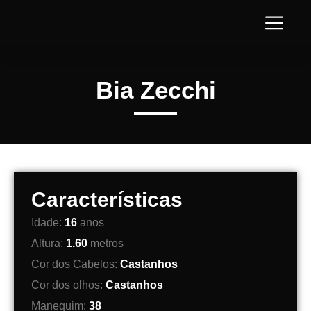
Bia Zecchi
Características
Idade:
16
anos
Altura:
1.60
metros
Cor dos Cabelos:
Castanhos
Cor dos olhos:
Castanhos
Manequim:
38