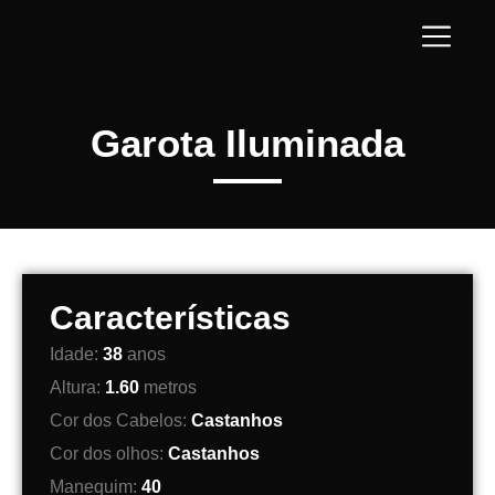
Garota Iluminada
Características
Idade:
38
anos
Altura:
1.60
metros
Cor dos Cabelos:
Castanhos
Cor dos olhos:
Castanhos
Manequim:
40