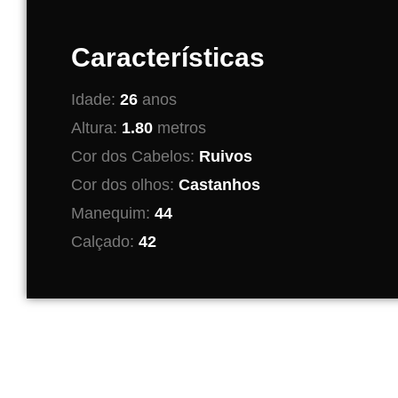
Características
Idade:
26
anos
Altura:
1.80
metros
Cor dos Cabelos:
Ruivos
Cor dos olhos:
Castanhos
Manequim:
44
Calçado:
42