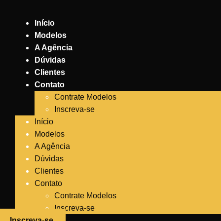
Ir
para
Início
o
Modelos
conteúdo
A Agência
Dúvidas
Clientes
Contato
Contrate Modelos
Inscreva-se
Início
Modelos
A Agência
Dúvidas
Clientes
Contato
Contrate Modelos
Inscreva-se
Inscreva-se