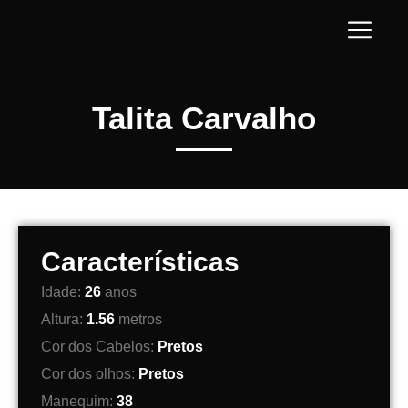
Talita Carvalho
Características
Idade:
26
anos
Altura:
1.56
metros
Cor dos Cabelos:
Pretos
Cor dos olhos:
Pretos
Manequim:
38