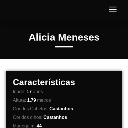
Alicia Meneses
Características
Idade:
17
anos
Altura:
1.79
metros
Cor dos Cabelos:
Castanhos
Cor dos olhos:
Castanhos
Manequim:
44