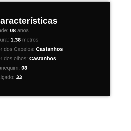
aracterísticas
ade:
08
anos
tura:
1.38
metros
r dos Cabelos:
Castanhos
r dos olhos:
Castanhos
nequim:
08
lçado:
33