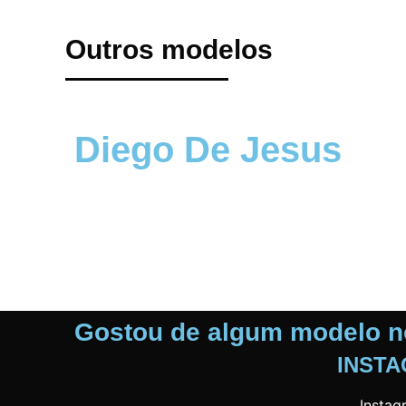
Outros modelos
Diego De Jesus
17 anos
1.67 metros
Castanhos
Gostou de algum modelo n
INST
Instag