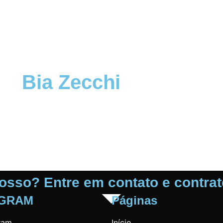
Bia Zecchi
16 anos
1.60 metros
Castanhos
1
2
3
4
5
osso? Entre em contato e contra
AGRAM
Páginas
ram
Início