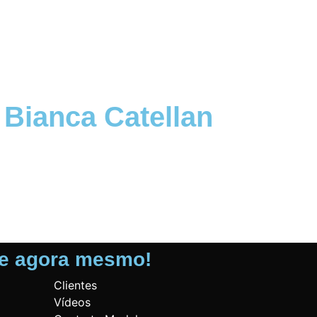
Bianca Catellan
22 anos
1.60 metros
Castanhos
te agora mesmo!
Clientes
Vídeos