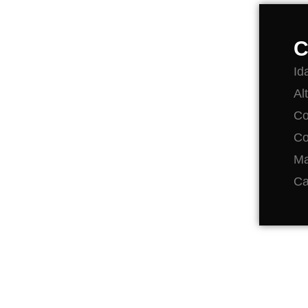
C
Id
Al
Co
Co
Ma
Ca